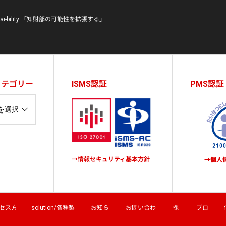
hizai-bility 「知財部の可能性を拡張する」
カテゴリー
ISMS認証
PMS認証
→情報セキュリティ基本方針
→個人
アクセス方
solution/各種製
お知ら
お問い合わ
採
ブロ