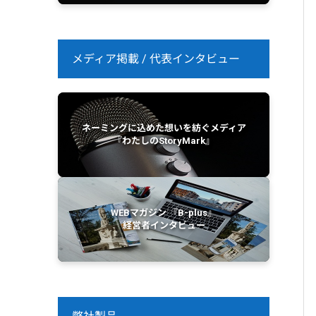
メディア掲載 / 代表インタビュー
ネーミングに込めた想いを紡ぐメディア
『わたしのStoryMark』
WEBマガジン 『B-plus』
経営者インタビュー