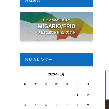
弊社製品
もっと強い知財部へ
MIGARIO/FRIO
次世代型知財管理システム
投稿カレンダー
2026年8月
月
火
水
木
金
土
日
1
2
3
4
5
6
7
8
9