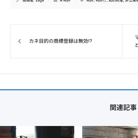
投稿者:
sage
A.特許
特許
,
特許庁
,
知的財産
,
非公開
カネ目的の商標登録は無効!?
関連記事