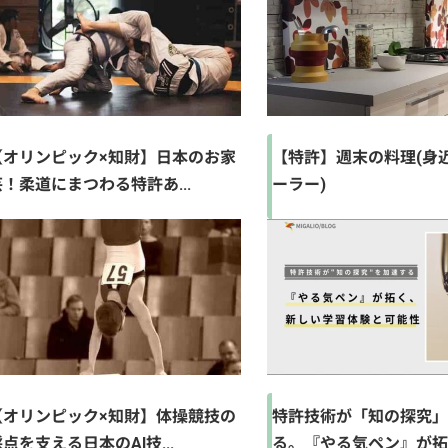
【オリンピック×知財】日本のお家
【特許】週末の料理(身
芸！柔道にまつわる特許あ...
ーラー)
【オリンピック×知財】体操競技の
特許技術が「知の探究
点を支える日本のAI技...
る。『やる気ペン』が拓く