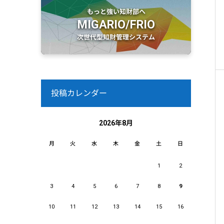
もっと強い知財部へ
MIGARIO/FRIO
次世代型知財管理システム
投稿カレンダー
2026年8月
月
火
水
木
金
土
日
1
2
3
4
5
6
7
8
9
10
11
12
13
14
15
16