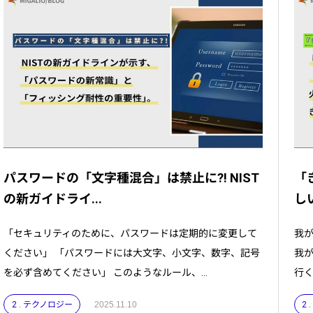
パスワードの「文字種混合」は禁止に?! NIST
「
の新ガイドライ...
し
「セキュリティのために、パスワードは定期的に変更して
我
ください」 「パスワードには大文字、小文字、数字、記号
我
を必ず含めてください」 このようなルール、...
行く
2 . テクノロジー
2025.11.10
2