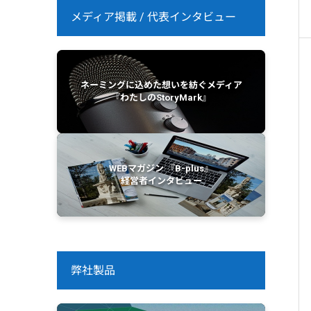
メディア掲載 / 代表インタビュー
ネーミングに込めた想いを紡ぐメディア
『わたしのStoryMark』
WEBマガジン 『B-plus』
経営者インタビュー
弊社製品