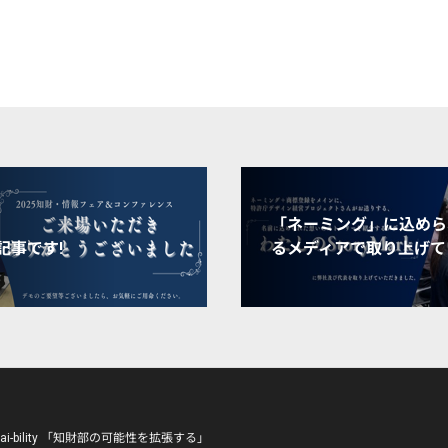
「ネーミング」に込めら
記事です!
るメディアで取り上げて
hizai-bility 「知財部の可能性を拡張する」