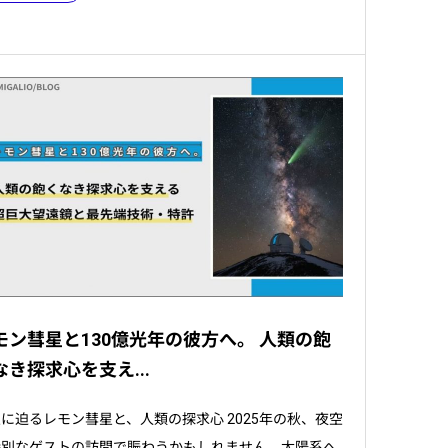
モン彗星と130億光年の彼方へ。 人類の飽
なき探求心を支え...
に迫るレモン彗星と、人類の探求心 2025年の秋、夜空
特別なゲストの訪問で賑わうかもしれません。太陽系へ