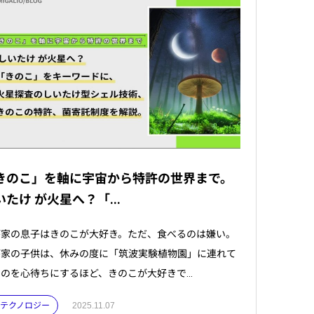
きのこ」を軸に宇宙から特許の世界まで。
いたけ が火星へ？「...
が家の息子はきのこが大好き。ただ、食べるのは嫌い。
が家の子供は、休みの度に「筑波実験植物園」に連れて
のを心待ちにするほど、きのこが大好きで...
 . テクノロジー
2025.11.07