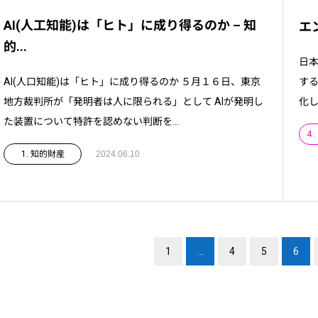
AI(人工知能)は「ヒト」に成り得るのか – 知
エン
的...
日本
する
AI(人口知能)は「ヒト」に成り得るのか ５月１６日、東京
化し
地方裁判所が「発明者は人に限られる」として AIが発明し
た装置について特許を認めない判断を...
4
1. 知的財産
2024.06.10
1
…
4
5
6