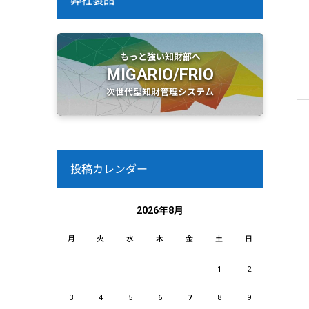
弊社製品
もっと強い知財部へ
MIGARIO/FRIO
次世代型知財管理システム
投稿カレンダー
2026年8月
月
火
水
木
金
土
日
1
2
3
4
5
6
7
8
9