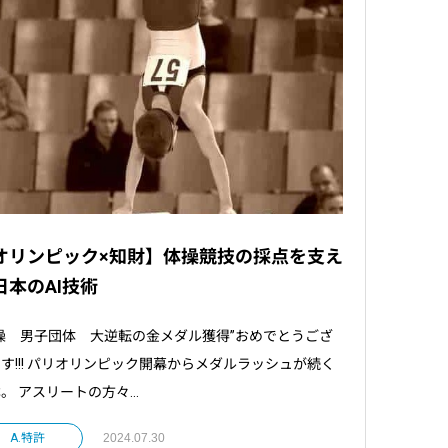
オリンピック×知財】体操競技の採点を支え
日本のAI技術
操 男子団体 大逆転の金メダル獲得”おめでとうござ
す!!! パリオリンピック開幕からメダルラッシュが続く
。 アスリートの方々...
A.特許
2024.07.30