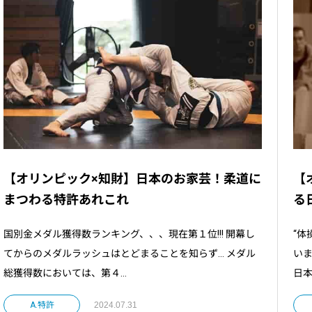
【
【オリンピック×知財】日本のお家芸！柔道に
る
まつわる特許あれこれ
“体
国別金メダル獲得数ランキング、、、現在第１位!!! 開幕し
いま
てからのメダルラッシュはとどまることを知らず… メダル
日本
総獲得数においては、第４...
A.特許
2024.07.31