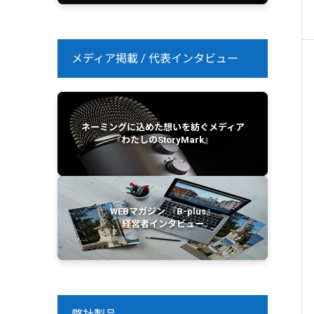
メディア掲載 / 代表インタビュー
ネーミングに込めた想いを紡ぐメディア
『わたしのStoryMark』
WEBマガジン 『B-plus』
経営者インタビュー