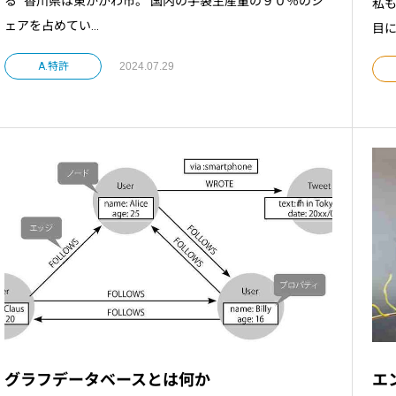
る” 香川県は東かがわ市。 国内の手袋生産量の９０％のシ
私も
ェアを占めてい...
目に
A.特許
2024.07.29
グラフデータベースとは何か
エン