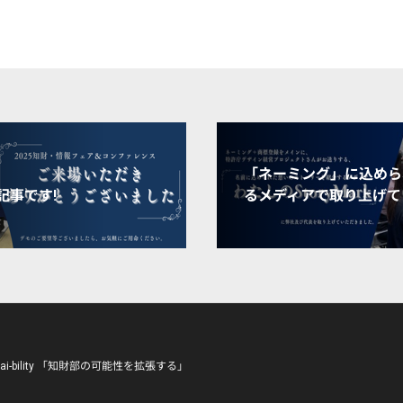
「ネーミング」に込めら
記事です!
るメディアで取り上げて
hizai-bility 「知財部の可能性を拡張する」