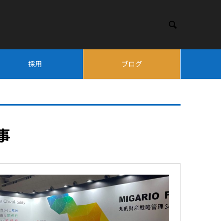

採用
ブログ
 事