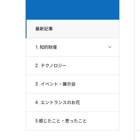
最新記事
1. 知的財産
2 . テクノロジー
3 . イベント・展示会
4 . エントランスのお花
5.感じたこと・思ったこと