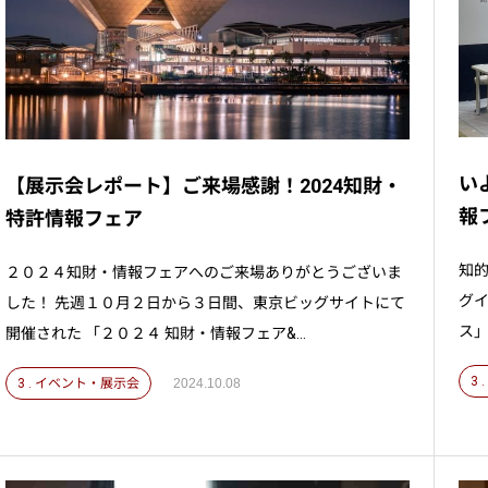
い
【展示会レポート】ご来場感謝！2024知財・
報フ
特許情報フェア
知
２０２４知財・情報フェアへのご来場ありがとうございま
グイ
した！ 先週１０月２日から３日間、東京ビッグサイトにて
ス」
開催された 「２０２４ 知財・情報フェア&...
3
3 . イベント・展示会
2024.10.08