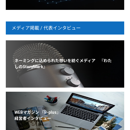
メディア掲載 / 代表インタビュー
ネーミングに込められた想いを紡ぐメディア 『わた
しのStoryMark』
WEBマガジン 『B-plus』
経営者インタビュー