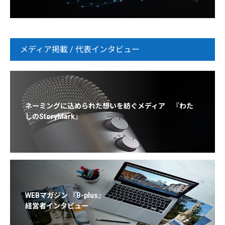
メディア掲載 / 代表インタビュー
ネーミングに込められた想いを紡ぐメディア 『わた
しのStoryMark』
WEBマガジン 『B-plus』
経営者インタビュー