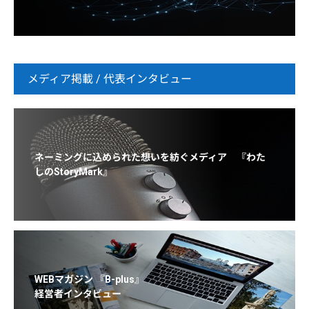
メディア掲載 / 代表インタビュー
ネーミングに込められた想いを紡ぐメディア 『わた
しのStoryMark』
WEBマガジン 『B-plus』
経営者インタビュー