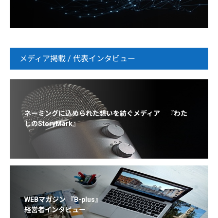
メディア掲載 / 代表インタビュー
ネーミングに込められた想いを紡ぐメディア 『わた
しのStoryMark』
WEBマガジン 『B-plus』
経営者インタビュー