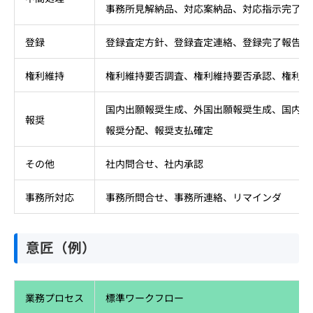
事務所見解納品、対応案納品、対応指示完了報
登録
登録査定方針、登録査定連絡、登録完了報告（※
権利維持
権利維持要否調査、権利維持要否承認、権利維
国内出願報奨生成、外国出願報奨生成、国内登
報奨
報奨分配、報奨支払確定
その他
社内問合せ、社内承認
事務所対応
事務所問合せ、事務所連絡、リマインダ
意匠（例）
業務プロセス
標準ワークフロー