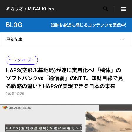

ミガリオ / MIGALIO Inc.
BLOG
知財を身近に感じるコンテンツを配信中!
最新記事
2 . テクノロジー
HAPS(空飛ぶ基地局)が遂に実用化へ!「機体」の
ソフトバンクvs「通信網」のNTT、知財目線で見
る戦略の違いとHAPSが実現できる日本の未来
2025.10.29