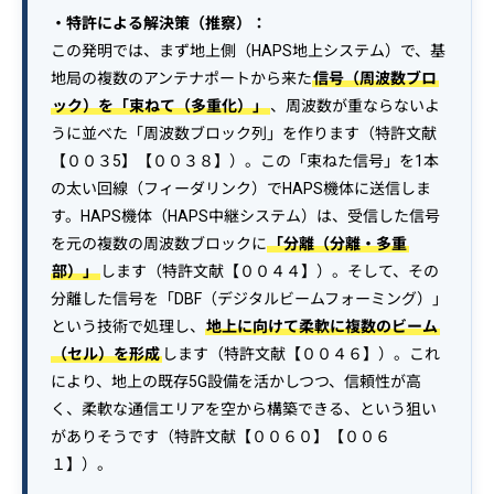
・特許による解決策（推察）：
この発明では、まず地上側（HAPS地上システム）で、基
地局の複数のアンテナポートから来た
信号（周波数ブロ
ック）を「束ねて（多重化）」
、周波数が重ならないよ
うに並べた「周波数ブロック列」を作ります（特許文献
【００３5】【００３８】）。この「束ねた信号」を1本
の太い回線（フィーダリンク）でHAPS機体に送信しま
す。HAPS機体（HAPS中継システム）は、受信した信号
を元の複数の周波数ブロックに
「分離（分離・多重
部）」
します（特許文献【００４４】）。そして、その
分離した信号を「DBF（デジタルビームフォーミング）」
という技術で処理し、
地上に向けて柔軟に複数のビーム
（セル）を形成
します（特許文献【００４６】）。これ
により、地上の既存5G設備を活かしつつ、信頼性が高
く、柔軟な通信エリアを空から構築できる、という狙い
がありそうです（特許文献【００６０】【００６
１】）。