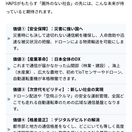
HAPSがもたらす「圏外のない社会」の先には、こんな未来が待
っていると期待されます。
価値①【安全保障】：災害に強い国へ
災害時にも決して途切れない通信網を確保し、人命救助や迅
速な被災状況の把握、ドローンによる物資輸送を可能にしま
す。
価値②【産業革命】：日本全体のDX
これまで通信が届かなかった山間部（林業・建設）、海上
（水産業）、広大な農地で、初めてIoTセンサーやドローン、
自動運転重機が本格稼働できます。
価値③【次世代モビリティ】：新しい社会の実現
ドローン配送や「空飛ぶクルマ」の安全な運航管理、全国ど
こでも走れる自動運転車のための広域な通信基盤となりま
す。
価値④【格差是正】：デジタルデビルドの解消
都市部と地方の通信格差をなくし、どこにいても等しく高度