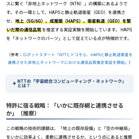
スに繋ぐ「非地上ネットワーク（NTN）」の構築にあるようで
す。その一環として、HAPSと静止軌道衛星（GEO）を連携さ
せ、
地上（5G/6G）、成層圏（HAPS）、衛星軌道（GEO）を繋
いだ際の通信品質
を推定する実証実験を開始しています。 HAPS
を「ネットワークのパーツ」として捉えている点が特徴的です。
（参考：
ロボットスタート「NTTとドコモら、HAPSと静止軌道衛星を
連携させた非地上ネットワークにおける通信品質推定実証を開始」
）
NTTの「宇宙統合コンピューティング・ネットワーク」
とは？
特許に宿る戦略：「いかに既存網と連携させる
か」（推察）
この戦略の技術的課題は、「地上の既存設備」と「空の中継局」
をいかに効率よく、柔軟に連携させるか、という点にあると推察