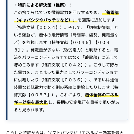
・特許による解決策（推察）：
この捨てられていた微弱電力を回収するため、
「蓄電部
（キャパシタやバッテリなど）」
を回路に追加します
（特許文献【００３４】）。そして、「切替制御部」と
いう頭脳が、機体の飛行情報（時間帯、姿勢、発電量な
ど）を監視します（特許文献【００４６】【００４
８】）。発電量が少ない（微弱電力）と判断すると、電
流をパワーコンディショナではなく「蓄電部」に流して
貯めこみます（特許文献【００４２】）。こうして貯め
た電力を、まとまった電力としてパワーコンディショナ
に供給したり（特許文献【００３６】）、あるいは通信
装置など低電力で動く別の系統に供給したりします（特
許文献【００５３】）。これにより、
機体全体のエネル
ギー効率を最大化
し、長期の安定飛行を目指す狙いがあ
ると見られます。
こうした特許からは、ソフトバンクが「エネルギー効率を最大