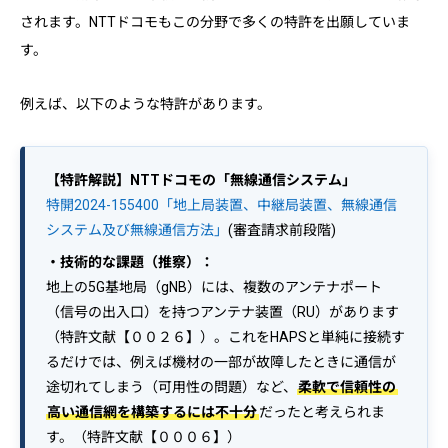
されます。NTTドコモもこの分野で多くの特許を出願していま
す。
例えば、以下のような特許があります。
【特許解説】NTTドコモの「無線通信システム」
特開2024-155400「地上局装置、中継局装置、無線通信
システム及び無線通信方法」
(審査請求前段階)
・技術的な課題（推察）：
地上の5G基地局（gNB）には、複数のアンテナポート
（信号の出入口）を持つアンテナ装置（RU）があります
（特許文献【００２６】）。これをHAPSと単純に接続す
るだけでは、例えば機材の一部が故障したときに通信が
途切れてしまう（可用性の問題）など、
柔軟で信頼性の
高い通信網を構築するには不十分
だったと考えられま
す。（特許文献【０００６】）