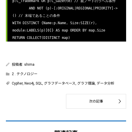
p:C_Trademark OR p:C_Gazette) // 親ノードのラベル条件

	AND NOT (p)-[:ORIGINAL|REGIONAL|PRIORITY]->
() // 末端であることの条件

WITH DISTINCT {Name:p.Name, Size:SIZE(r), 
module:LABELS(p)[0]} AS map ORDER BY map.Size

RETURN COLLECT(DISTINCT map)
投稿者:
shima
2 . テクノロジー
Cypher
,
Neo4j
,
SQL
,
グラフデータベース
,
グラフ理論
,
データ分析