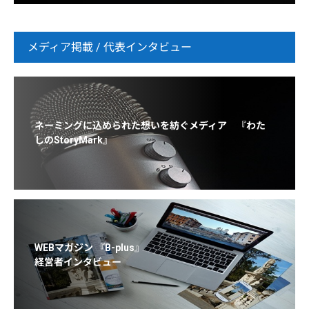
メディア掲載 / 代表インタビュー
ネーミングに込められた想いを紡ぐメディア 『わた
しのStoryMark』
WEBマガジン 『B-plus』
経営者インタビュー