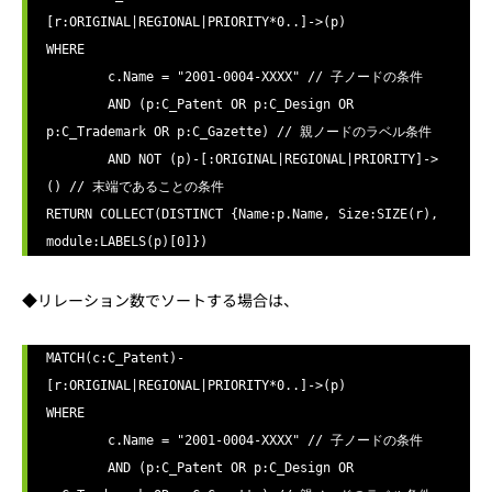
[r:ORIGINAL|REGIONAL|PRIORITY*0..]->(p)

WHERE

	c.Name = "2001-0004-XXXX" // 子ノードの条件

	AND (p:C_Patent OR p:C_Design OR 
p:C_Trademark OR p:C_Gazette) // 親ノードのラベル条件

	AND NOT (p)-[:ORIGINAL|REGIONAL|PRIORITY]->
() // 末端であることの条件

RETURN COLLECT(DISTINCT {Name:p.Name, Size:SIZE(r), 
module:LABELS(p)[0]})
◆リレーション数でソートする場合は、
MATCH(c:C_Patent)-
[r:ORIGINAL|REGIONAL|PRIORITY*0..]->(p)

WHERE

	c.Name = "2001-0004-XXXX" // 子ノードの条件

	AND (p:C_Patent OR p:C_Design OR 