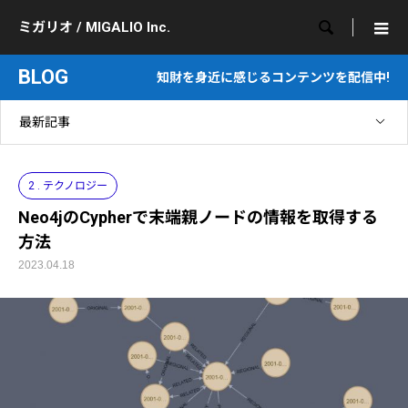

ミガリオ / MIGALIO Inc.
BLOG
知財を身近に感じるコンテンツを配信中!
最新記事
2 . テクノロジー
Neo4jのCypherで末端親ノードの情報を取得する
方法
2023.04.18