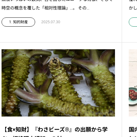
時空の概念を覆した「相対性理論」…。 その...
かし
1. 知的財産
2025.07.30
【食×知財】『わさビーズ®』の出願から学
国