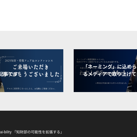
「ネーミング」に込めら
記事です!
るメディアで取り上げて
hizai-bility 「知財部の可能性を拡張する」