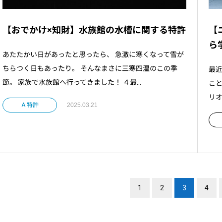
【おでかけ×知財】水族館の水槽に関する特許
【
ら
あたたかい日があったと思ったら、 急激に寒くなって雪が
ちらつく日もあったり。 そんなまさに三寒四温のこの季
最
節。 家族で水族館へ行ってきました！ ４最...
こ
リオ
A.特許
2025.03.21
1
2
3
4