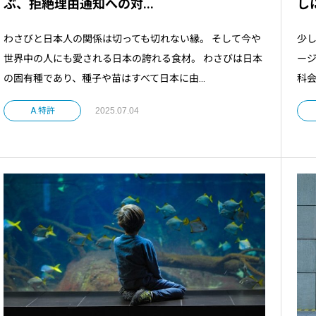
ぶ、拒絶理由通知への対...
し
わさびと日本人の関係は切っても切れない縁。 そして今や
少し
世界中の人にも愛される日本の誇れる食材。 わさびは日本
ージ
の固有種であり、種子や苗はすべて日本に由...
科会
A.特許
2025.07.04