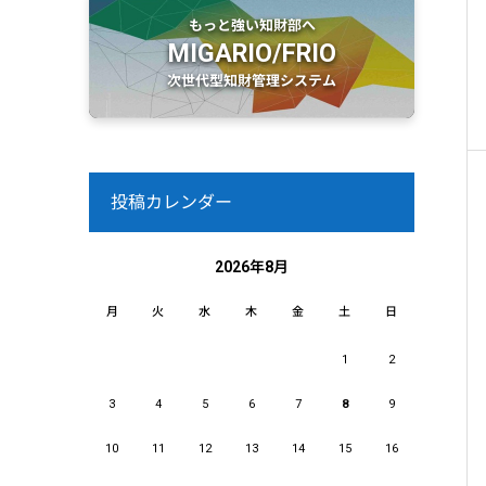
もっと強い知財部へ
MIGARIO/FRIO
次世代型知財管理システム
投稿カレンダー
2026年8月
月
火
水
木
金
土
日
1
2
3
4
5
6
7
8
9
10
11
12
13
14
15
16