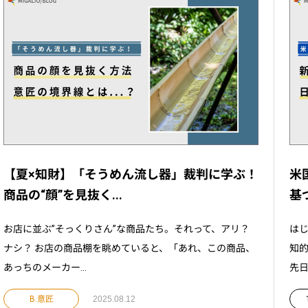
【夏×知財】「そうめん流し器」裁判に学ぶ！
米
商品の“顔”を見抜く...
基
お店に並ぶ”そっくりさん”な商品たち。それって、アリ？
はじ
ナシ？ お店の商品棚を眺めていると、「あれ、この商品、
知
あっちのメーカー...
先日
B.意匠
2025.08.12