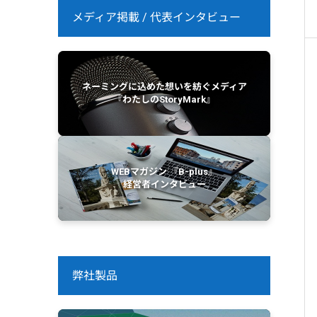
メディア掲載 / 代表インタビュー
ネーミングに込めた想いを紡ぐメディア
『わたしのStoryMark』
WEBマガジン 『B-plus』
経営者インタビュー
弊社製品