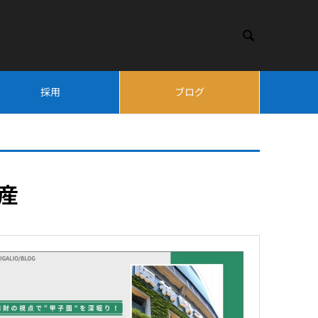

採用
ブログ
財産