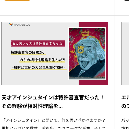
天才アインシュタインは特許審査官だった！
エ
その経験が相対性理論を...
の
「アインシュタイン」と聞いて、何を思い浮かべますか？
バ
黒板いっぱいの数式、舌を出したユニークな肖像、そして
憧れ