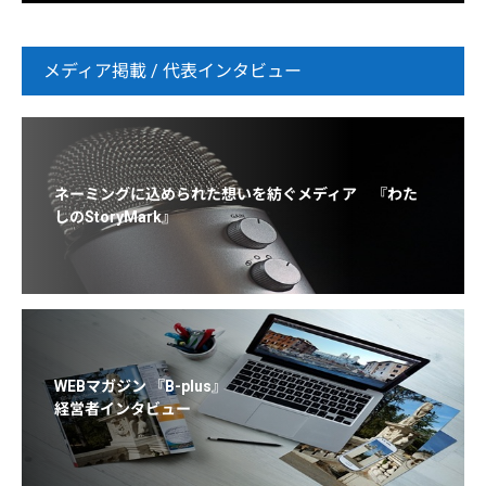
メディア掲載 / 代表インタビュー
ネーミングに込められた想いを紡ぐメディア 『わた
しのStoryMark』
WEBマガジン 『B-plus』
経営者インタビュー